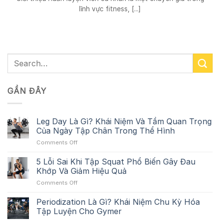
lĩnh vực fitness, [...]
GẦN ĐÂY
Leg Day Là Gì? Khái Niệm Và Tầm Quan Trọng
Của Ngày Tập Chân Trong Thể Hình
on
Comments Off
Leg
Day
5 Lỗi Sai Khi Tập Squat Phổ Biến Gây Đau
Là
Khớp Và Giảm Hiệu Quả
Gì?
on
Comments Off
Khái
5
Niệm
Lỗi
Periodization Là Gì? Khái Niệm Chu Kỳ Hóa
Và
Sai
Tầm
Tập Luyện Cho Gymer
Khi
Quan