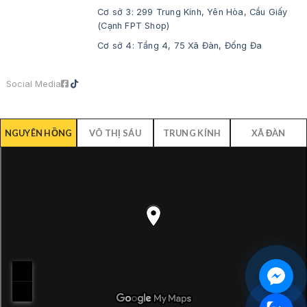
Cơ sở 3: 299 Trung Kính, Yên Hòa, Cầu Giấy
(Cạnh FPT Shop)
Cơ sở 4: Tầng 4, 75 Xã Đàn, Đống Đa
Social Media
NGUYÊN HỒNG
VÕ THỊ SÁU
TRUNG KÍNH
XÃ ĐÀN