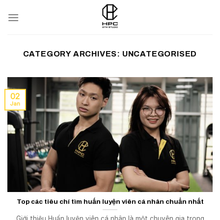
Skip
to
content
CATEGORY ARCHIVES:
UNCATEGORISED
02
Jan
Top các tiêu chí tìm huấn luyện viên cá nhân chuẩn nhất
Giới thiệu Huấn luyện viên cá nhân là một chuyên gia trong