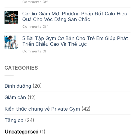
on
Comments Off
Tập
Trọng
Periodization
Squat
Của
Là
Cardio Giảm Mỡ: Phương Pháp Đốt Calo Hiệu
Phổ
Ngày
Gì?
Biến
Quả Cho Vóc Dáng Săn Chắc
Tập
Khái
Gây
Chân
on
Comments Off
Niệm
Đau
Trong
Cardio
Chu
Khớp
Thể
Giảm
5 Bài Tập Gym Cơ Bản Cho Trẻ Em Giúp Phát
Kỳ
Và
Hình
Mỡ:
Hóa
Triển Chiều Cao Và Thể Lực
Giảm
Phương
Tập
Hiệu
on
Comments Off
Pháp
Luyện
Quả
5
Đốt
Cho
Bài
Calo
Gymer
Tập
CATEGORIES
Hiệu
Gym
Quả
Cơ
Cho
Bản
Vóc
Dinh dưỡng
(20)
Cho
Dáng
Trẻ
Săn
Giảm cân
(12)
Em
Chắc
Giúp
Phát
Kiến thức chung về Private Gym
(42)
Triển
Chiều
Tăng cơ
(24)
Cao
Và
Uncategorised
(1)
Thể