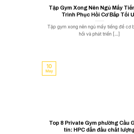
Tập Gym Xong Nên Ngủ Mấy Tiế
Trình Phục Hồi Cơ Bắp Tối 
Tập gym xong nên ngủ mấy tiếng để cơ 
hồi và phát triển [...]
10
May
Top 8 Private Gym phường Cầu G
tín: HPC dẫn đầu chất lượn