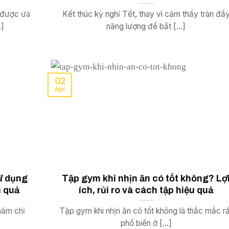
 được ưa
Kết thúc kỳ nghỉ Tết, thay vì cảm thấy tràn đầ
.]
năng lượng để bắt [...]
02
Apr
ử dụng
Tập gym khi nhịn ăn có tốt không? Lợ
u quả
ích, rủi ro và cách tập hiệu quả
hăm chỉ
Tập gym khi nhịn ăn có tốt không là thắc mắc r
phổ biến ở [...]