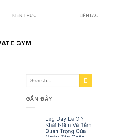
KIẾN THỨC
LIÊN LẠC
VATE GYM
GẦN ĐÂY
Leg Day Là Gì?
Khái Niệm Và Tầm
Quan Trọng Của