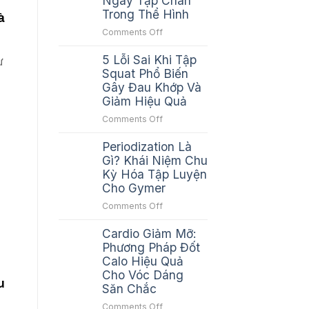
Ngày Tập Chân
Trong Thể Hình
à
on
Comments Off
Leg
5 Lỗi Sai Khi Tập
Day
ư
Là
Squat Phổ Biến
Gì?
Gây Đau Khớp Và
Khái
Giảm Hiệu Quả
Niệm
on
Comments Off
Và
5
Tầm
Periodization Là
Lỗi
Quan
Sai
Gì? Khái Niệm Chu
Trọng
Khi
Kỳ Hóa Tập Luyện
Của
Tập
Cho Gymer
Ngày
Squat
Tập
on
Comments Off
Phổ
Chân
Periodization
Biến
Trong
Cardio Giảm Mỡ:
Là
Gây
Thể
Gì?
Phương Pháp Đốt
Đau
Hình
Khái
Calo Hiệu Quả
Khớp
Niệm
Cho Vóc Dáng
Và
u
Chu
Săn Chắc
Giảm
Kỳ
Hiệu
on
Comments Off