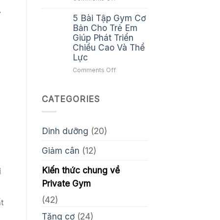
Hóa
Quả
Cardio
Tập
y
5 Bài Tập Gym Cơ
Giảm
Luyện
Mỡ:
Bản Cho Trẻ Em
Cho
Phương
Giúp Phát Triển
Gymer
Pháp
Chiều Cao Và Thể
Đốt
Lực
Calo
on
Comments Off
Hiệu
5
Quả
Bài
Cho
CATEGORIES
Tập
Vóc
Gym
Dáng
Cơ
Săn
Bản
Chắc
Dinh dưỡng
(20)
Cho
Trẻ
Giảm cân
(12)
Em
Giúp
Kiến thức chung về
i
Phát
Triển
Private Gym
Chiều
(42)
Cao
ất
Và
Tăng cơ
(24)
Thể