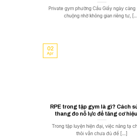
Private gym phường Cầu Giấy ngày càng
chuộng nhờ không gian riêng tư, [..
02
Apr
RPE trong tập gym là gì? Cách s
thang đo nỗ lực để tăng cơ hiệ
Trong tập luyện hiện đại, việc nâng tạ c
thôi vẫn chưa đủ để [...]