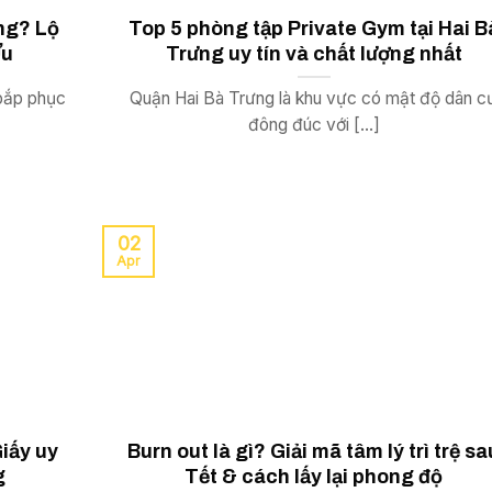
ng? Lộ
Top 5 phòng tập Private Gym tại Hai B
Ưu
Trưng uy tín và chất lượng nhất
bắp phục
Quận Hai Bà Trưng là khu vực có mật độ dân c
đông đúc với [...]
02
Apr
iấy uy
Burn out là gì? Giải mã tâm lý trì trệ sa
g
Tết & cách lấy lại phong độ