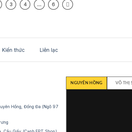
3
4
…
6
Kiến thức
Liên lạc
NGUYÊN HỒNG
VÕ THỊ
Nguyên Hồng, Đống Đa (Ngõ 97
Trưng
òa, Cầu Giấy (Cạnh FPT Shop)