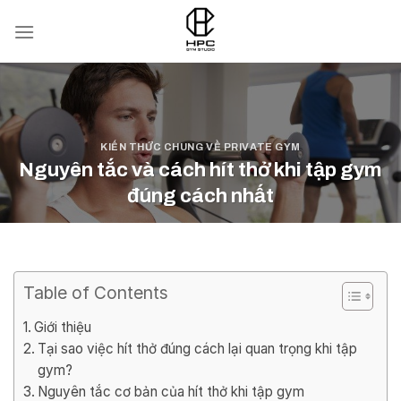
Skip
to
content
KIẾN THỨC CHUNG VỀ PRIVATE GYM
Nguyên tắc và cách hít thở khi tập gym
đúng cách nhất
POSTED ON
02/01/2025
BY
WEB.HPC.HN@GMAIL.COM
Table of Contents
Giới thiệu
Tại sao việc hít thở đúng cách lại quan trọng khi tập
gym?
Nguyên tắc cơ bản của hít thở khi tập gym