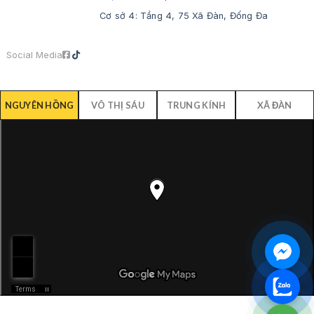
Cơ sở 4: Tầng 4, 75 Xã Đàn, Đống Đa
Social Media
NGUYÊN HỒNG
VÕ THỊ SÁU
TRUNG KÍNH
XÃ ĐÀN