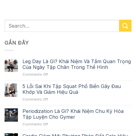
GẦN ĐÂY
Leg Day Là Gì? Khái Niệm Và Tầm Quan Trọng
Của Ngày Tập Chân Trong Thể Hình
on
Comments Off
Leg
Day
5 Lỗi Sai Khi Tập Squat Phổ Biến Gây Đau
Là
Khớp Và Giảm Hiệu Quả
Gì?
on
Comments Off
Khái
5
Niệm
Lỗi
Periodization Là Gì? Khái Niệm Chu Kỳ Hóa
Và
Sai
Tầm
Tập Luyện Cho Gymer
Khi
Quan
on
Comments Off
Tập
Trọng
Periodization
Squat
Của
Là
Phổ