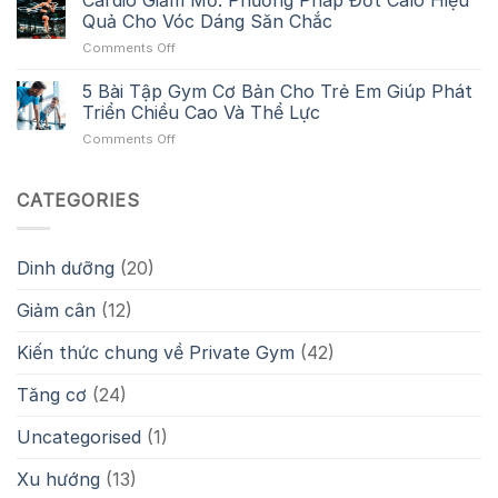
Cardio Giảm Mỡ: Phương Pháp Đốt Calo Hiệu
Ngày
Gì?
Biến
Quả Cho Vóc Dáng Săn Chắc
Tập
Khái
Gây
Chân
on
Comments Off
Niệm
Đau
Trong
Cardio
Chu
Khớp
Thể
Giảm
5 Bài Tập Gym Cơ Bản Cho Trẻ Em Giúp Phát
Kỳ
Và
Hình
Mỡ:
Hóa
Triển Chiều Cao Và Thể Lực
Giảm
Phương
Tập
Hiệu
on
Comments Off
Pháp
Luyện
Quả
5
Đốt
Cho
Bài
Calo
Gymer
Tập
CATEGORIES
Hiệu
Gym
Quả
Cơ
Cho
Bản
Vóc
Dinh dưỡng
(20)
Cho
Dáng
Trẻ
Săn
Giảm cân
(12)
Em
Chắc
Giúp
Phát
Kiến thức chung về Private Gym
(42)
Triển
Chiều
Tăng cơ
(24)
Cao
Và
Uncategorised
(1)
Thể
Lực
Xu hướng
(13)