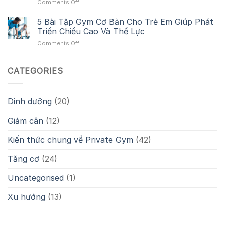
on
Comments Off
Niệm
Đau
Trong
Cardio
Chu
Khớp
Thể
Giảm
5 Bài Tập Gym Cơ Bản Cho Trẻ Em Giúp Phát
Kỳ
Và
Hình
Mỡ:
Hóa
Triển Chiều Cao Và Thể Lực
Giảm
Phương
Tập
Hiệu
on
Comments Off
Pháp
Luyện
Quả
5
Đốt
Cho
Bài
Calo
Gymer
Tập
CATEGORIES
Hiệu
Gym
Quả
Cơ
Cho
Bản
Vóc
Dinh dưỡng
(20)
Cho
Dáng
Trẻ
Săn
Giảm cân
(12)
Em
Chắc
Giúp
Phát
Kiến thức chung về Private Gym
(42)
Triển
Chiều
Tăng cơ
(24)
Cao
Và
Uncategorised
(1)
Thể
Lực
Xu hướng
(13)