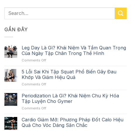
GẦN ĐÂY
Leg Day Là Gì? Khái Niệm Và Tầm Quan Trọng
Của Ngày Tập Chân Trong Thể Hình
on
Comments Off
Leg
Day
5 Lỗi Sai Khi Tập Squat Phổ Biến Gây Đau
Là
Khớp Và Giảm Hiệu Quả
Gì?
on
Comments Off
Khái
5
Niệm
Lỗi
Periodization Là Gì? Khái Niệm Chu Kỳ Hóa
Và
Sai
Tầm
Tập Luyện Cho Gymer
Khi
Quan
on
Comments Off
Tập
Trọng
Periodization
Squat
Của
Là
Cardio Giảm Mỡ: Phương Pháp Đốt Calo Hiệu
Phổ
Ngày
Gì?
Biến
Quả Cho Vóc Dáng Săn Chắc
Tập
Khái
Gây
Chân