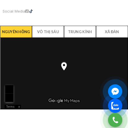
Social Media
NGUYÊN HỒNG
VÕ THỊ SÁU
TRUNG KÍNH
XÃ ĐÀN