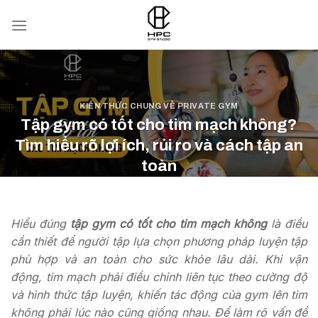
Skip
to
content
KIẾN THỨC CHUNG VỀ PRIVATE GYM
Tập gym có tốt cho tim mạch không?
Tìm hiểu rõ lợi ích, rủi ro và cách tập an
toàn
POSTED ON
22/03/2026
BY
CTV-01
Hiểu đúng
tập gym có tốt cho tim mạch không
là điều
cần thiết để người tập lựa chọn phương pháp luyện tập
phù hợp và an toàn cho sức khỏe lâu dài. Khi vận
động, tim mạch phải điều chỉnh liên tục theo cường độ
và hình thức tập luyện, khiến tác động của gym lên tim
không phải lúc nào cũng giống nhau. Để làm rõ vấn đề