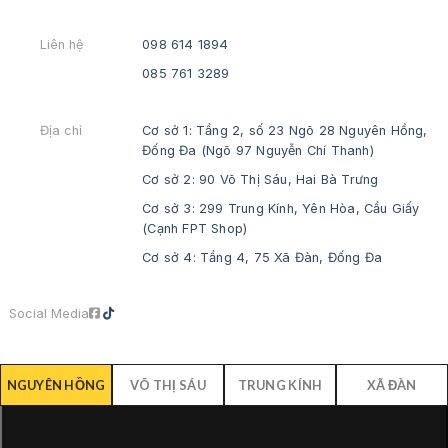
Liên hệ
098 614 1894
085 761 3289
Địa chỉ
Cơ sở 1: Tầng 2, số 23 Ngõ 28 Nguyên Hồng,
Đống Đa (Ngõ 97 Nguyễn Chí Thanh)
Cơ sở 2: 90 Võ Thị Sáu, Hai Bà Trưng
Cơ sở 3: 299 Trung Kính, Yên Hòa, Cầu Giấy
(Cạnh FPT Shop)
Cơ sở 4: Tầng 4, 75 Xã Đàn, Đống Đa
Social Media
NGUYÊN HỒNG
VÕ THỊ SÁU
TRUNG KÍNH
XÃ ĐÀN