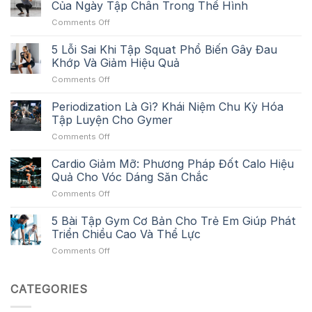
Của Ngày Tập Chân Trong Thể Hình
on
Comments Off
Leg
Day
5 Lỗi Sai Khi Tập Squat Phổ Biến Gây Đau
Là
Khớp Và Giảm Hiệu Quả
Gì?
on
Comments Off
Khái
5
Niệm
Lỗi
Periodization Là Gì? Khái Niệm Chu Kỳ Hóa
Và
Sai
Tầm
Tập Luyện Cho Gymer
Khi
Quan
on
Comments Off
Tập
Trọng
Periodization
Squat
Của
Là
Cardio Giảm Mỡ: Phương Pháp Đốt Calo Hiệu
Phổ
Ngày
Gì?
Biến
Quả Cho Vóc Dáng Săn Chắc
Tập
Khái
Gây
Chân
on
Comments Off
Niệm
Đau
Trong
Cardio
Chu
Khớp
Thể
Giảm
5 Bài Tập Gym Cơ Bản Cho Trẻ Em Giúp Phát
Kỳ
Và
Hình
Mỡ:
Hóa
Triển Chiều Cao Và Thể Lực
Giảm
Phương
Tập
Hiệu
on
Comments Off
Pháp
Luyện
Quả
5
Đốt
Cho
Bài
Calo
Gymer
Tập
CATEGORIES
Hiệu
Gym
Quả
Cơ
Cho