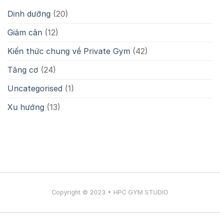
Bản
Vóc
Dinh dưỡng
(20)
Cho
Dáng
Trẻ
Săn
Giảm cân
(12)
Em
Chắc
Giúp
Phát
Kiến thức chung về Private Gym
(42)
Triển
Chiều
Tăng cơ
(24)
Cao
Và
Uncategorised
(1)
Thể
Lực
Xu hướng
(13)
Copyright © 2023 • HPC GYM STUDIO