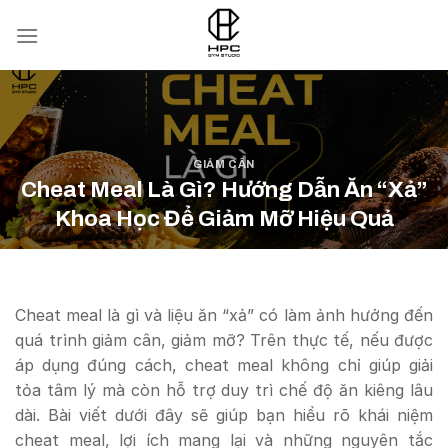
Skip
to
content
GIẢM CÂN
Cheat Meal Là Gì? Hướng Dẫn Ăn “Xả”
Khoa Học Để Giảm Mỡ Hiệu Quả
POSTED ON
21/06/2026
BY
CTV-01
Cheat meal là gì và liệu ăn “xả” có làm ảnh hưởng đến
quá trình giảm cân, giảm mỡ? Trên thực tế, nếu được
áp dụng đúng cách, cheat meal không chỉ giúp giải
tỏa tâm lý mà còn hỗ trợ duy trì chế độ ăn kiêng lâu
dài. Bài viết dưới đây sẽ giúp bạn hiểu rõ khái niệm
cheat meal, lợi ích mang lại và những nguyên tắc